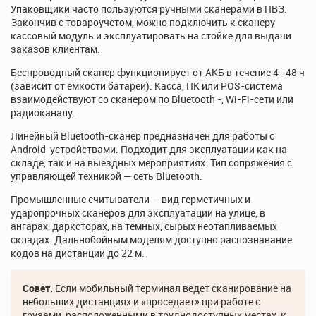
Упаковщики часто пользуются ручными сканерами в ПВЗ.
Закончив с товароучетом, можно подключить к сканеру
кассовый модуль и эксплуатировать на стойке для выдачи
заказов клиентам.
Беспроводный сканер функционирует от АКБ в течение 4–48 ч
(зависит от емкости батареи). Касса, ПК или POS-система
взаимодействуют со сканером по Bluetooth -, Wi-Fi-сети или
радиоканалу.
Линейный Bluetooth-сканер предназначен для работы с
Android-устройствами. Подходит для эксплуатации как на
складе, так и на выездных мероприятиях. Тип сопряжения с
управляющей техникой — сеть Bluetooth.
Промышленные считыватели — вид герметичных и
ударопрочных сканеров для эксплуатации на улице, в
ангарах, дарксторах, на темных, сырых неотапливаемых
складах. Дальнобойным моделям доступно распознавание
кодов на дистанции до 22 м.
Совет.
Если мобильный терминал ведет сканирование на
небольших дистанциях и «проседает» при работе с
грузами, расположенными в труднодоступных местах, к