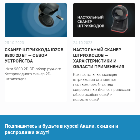
25.10.2023
24.10.2023
СКАНЕР ШТРИХКОДА IDZOR
НАСТОЛЬНЫЙ СКАНЕР
9800 2D BT — ОБЗОР
ШТРИХКОДОВ —
УСТРОЙСТВА
ХАРАКТЕРИСТИКИ И
ОБЛАСТИ ПРИМЕНЕНИЯ
Idzor 9800 2D BT: обзор ручного
беспроводного сканер 2D-
Как настольные сканеры
штрихкодов
штрихкодов становятся
неотъемлемой частью
современных бизнес-процессов:
обзор особенностей и
возможностей
Подпишитесь и будьте в курсе! Акции, скидки и
распродажи ждут!